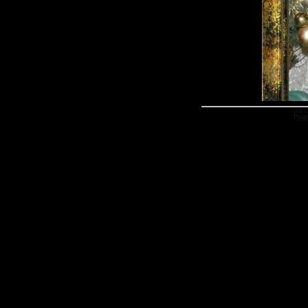
con C
Prog
Wszelkie pra