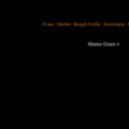
O nas
Sheltie
Rough Collie
Szczenięta
|
|
|
|
Maine Coon >